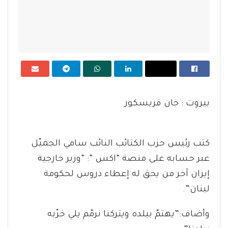
بيروت : جان فريسكور
كتب رئيس حزب الكتائب النائب سامي الجميّل
عبر حسابه على منصة “اكس “: “وزير خارجية
إيران آخر من يحق له إعطاء دروس لحكومة
لبنان”.
وأضاف:”يهتمّ ببلده ويتركنا نرمّم يلي خرّبه