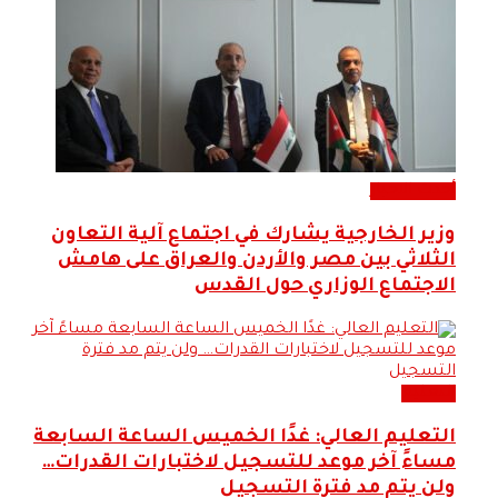
أحدث الاخبار
وزير الخارجية يشارك في اجتماع آلية التعاون
الثلاثي بين مصر والأردن والعراق على هامش
الاجتماع الوزاري حول القدس
التعليم
التعليم العالي: غدًا الخميس الساعة السابعة
مساءً آخر موعد للتسجيل لاختبارات القدرات…
ولن يتم مد فترة التسجيل