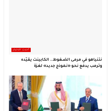
أحدث الاخبار
نتنياهو في مرمى الضغوط.. الكابينت يقيّده
وترمب يدفع نحو «نموذج جديد» لغزة