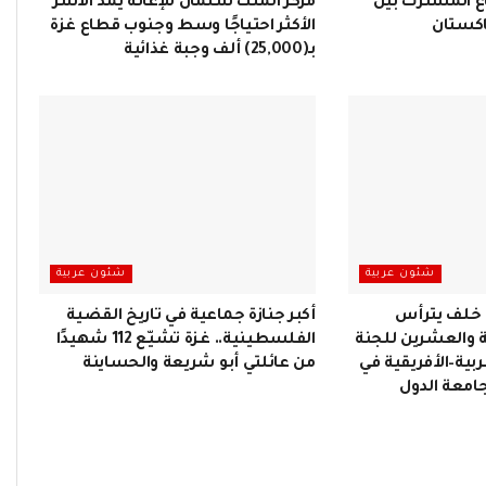
اع المشترك بين
مركز الملك سلمان للإغاثة يمد الأسر
اكستان
الأكثر احتياجًا وسط وجنوب قطاع غزة
بـ(25,000) ألف وجبة غذائية
شئون عربية
شئون عربية
خلف يترأس
أكبر جنازة جماعية في تاريخ القضية
ية والعشرين للجنة
الفلسطينية.. غزة تشيّع 112 شهيدًا
بية–الأفريقية في
من عائلتي أبو شريعة والحساينة
جامعة الدول