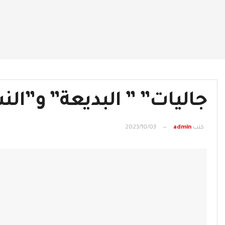
جاليات” ” البديعة” و”ال
كتب
admin
2023/10/03