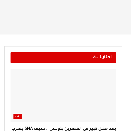
اختارنا لك
فن
بعد حفل كبير في القصرين بتونس .. سيف SNA يضرب