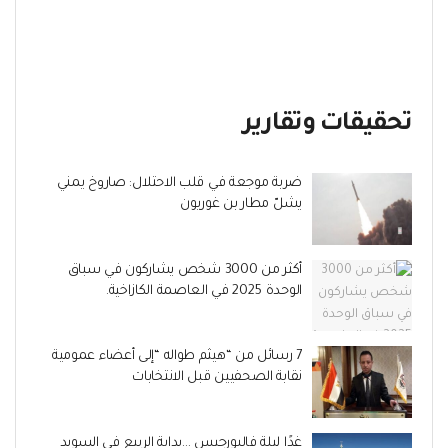
تحقيقات وتقارير
ضربة موجعة في قلب الاحتلال: صاروخ يمني
يشلّ مطار بن غوريون
أكثر من 3000 شخص يشاركون في سباق
الوحدة 2025 في العاصمة الكازاخية.
7 رسائل من “هيثم طواله “إلى أعضاء عمومية
نقابة الصحفيين قبل الانتخابات
غدًا ليلة فالبورجيس …بداية الربيع في السويد