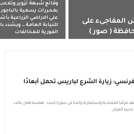
وقائع شبهة تزوير وتلاعب
بمحررات رسمية بالباجور 
علي الاراضي الزراعية بأ
ش المفاجىء على
للنيابة العامة … ويشدد بال
افظة ( صور )
الفورية للمخالفات
لفرنسي: زيارة الشرع لباريس تحمل أبعادًا
شهد فرصًا اقتصادية واستثمارية واعدة في سوريا كتبت : همسه هلال قالت
ديرة المركز...