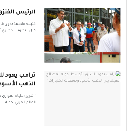
الرئيس الفنزوي
كتبت: فاطمة بدوى قال
كتل التطوير الحضري "10 دي مارسو"، الجميلة...
ترامب يعود لل
الذهب الأسود
" تقرير : علياء الهوار
العالم العربي بجولة...