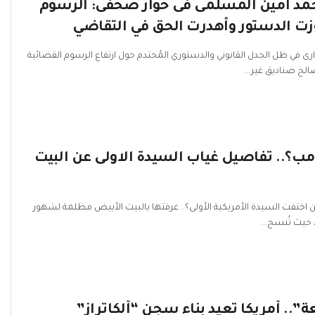
د أمين المسلمى فى حوار صحفى: الرسوم
زت الدستور وأهدرت الحق في التقاضي
وارى في ظل الجدل القانوني والدستوري المُحتدم حول ارتفاع الرسوم القضائية
لح صناديق غير...
رامب؟.. تفاصيل غياب السيدة الاولى عن البيت
اختفت السيدة الأمريكية الأولى؟.. غرفتها بالبيت الأبيض مظلمة لشهور
حيث تُنسج...
. أمريكا تعيد بناء سجن “ألكاتراز”