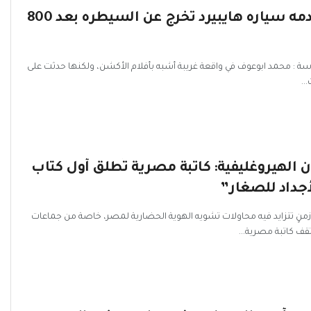
فى واقعه صادمه سياره هايبيرد تخرج عن السيطره بعد 800
عدسة : محمد ابوعوف في واقعة غريبة أشبه بأفلام الأكشن، ولكنها حدثت على
..
 الهيروغليفية: كاتبة مصرية تُطلق أول كتاب
أجداد للصغار”
ي زمنٍ تتزايد فيه محاولات تشويه الهوية الحضارية لمصر، خاصة من جماعات
قف كاتبة مصرية...