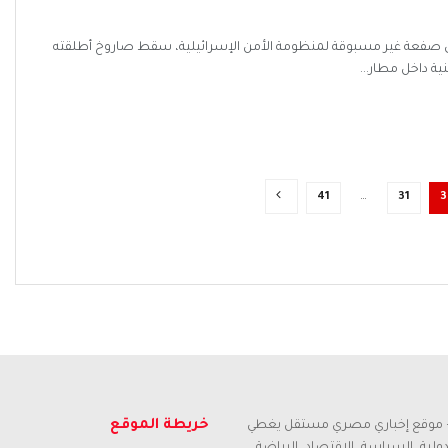
ى في صفعة غير مسبوقة لمنظومة الأمن الإسرائيلية، سقط صاروخ أطلقته
نية داخل مطار...
41
…
31
3
خريطة الموقع
م – موقع إخباري مصري مستقل يغطي
لدولية، السياسة، الاقتصاد، الرياضة،