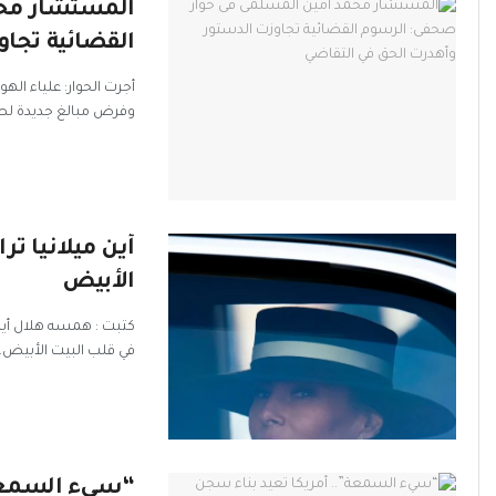
المستشار محم
القضائية تجاو
أجرت الحوار: علياء اله
وفرض مبالغ جديدة لصا
أين ميلانيا ت
الأبيض
كتبت : همسه هلال أين 
في قلب البيت الأبيض، 
“سيء السمعة”.