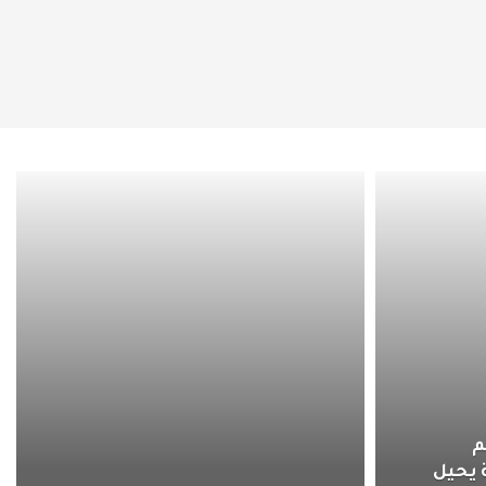
م
 يحيل