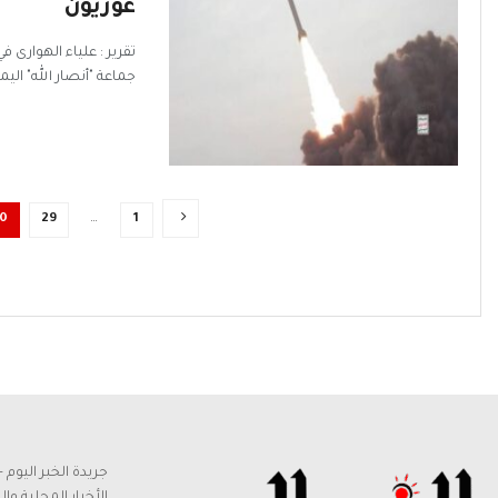
غوريون
تقرير : علياء الهوار
جماعة "أنصار الله" اليم
0
29
…
1
جريدة الخبر اليو
الأخبار المحلية وا