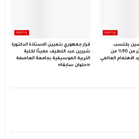
وثائقية
وثائقية
 الصين يكتسب
قرار جمهوري بتعيين الاستاذة الدكتورة
شعبية عالمية… أكثر من 90% من
شيرين عبد اللطيف عميدًا لكلية
د الاهتمام العالمي
التربية الموسيقية بجامعة العاصمة
«حلوان سابقا»