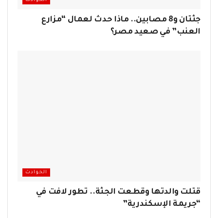
الحوادث
جثتان و8 مصابين.. ماذا حدث لعمال “مزارع
العنب” في صعيد مصر؟
الحوادث
قتلت والدتها وقطعت الجثة.. تطور لافت في
“جريمة الإسكندرية”