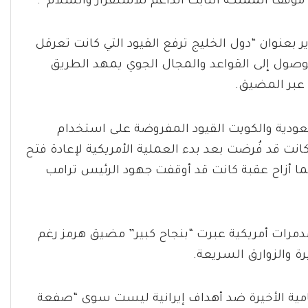
قف المملكة الثابت الداعم للاستقرار والسلام”.
بعنوان “دول الخليج ترفع القيود التي كانت تعرقل
وصول إلى القواعد والمجال الجوي يمهد الطريق
 عبر المضيق.
عودية والكويت القيود المفروضة على استخدام
انت قد فُرضت بعد بدء العملية الأمريكية لإعادة فتح
 أزاح عقبة كانت قد أوقفت جهود الرئيس ترامب
م أمس، أعلن الرئيس الأمريكي دونالد ترامب أن 3 مدمرات أمريكية عبرت “بنجاح كبير” مضيق هرمز رغم
ة والزوارق السريعة.
مية الأخيرة ضد أهداف إيرانية ليست سوى “صفعة