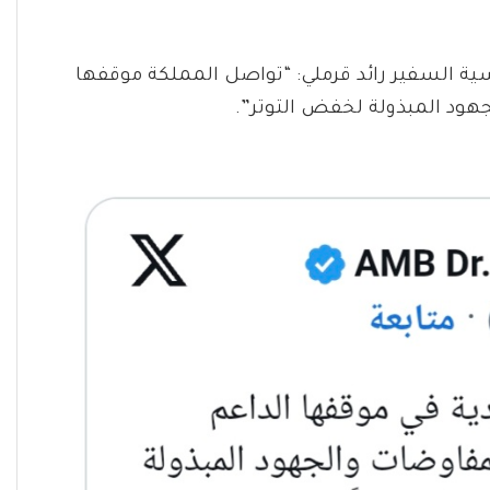
سية السفير رائد قرملي: “تواصل المملكة موقفها
هود المبذولة لخفض التوتر”.