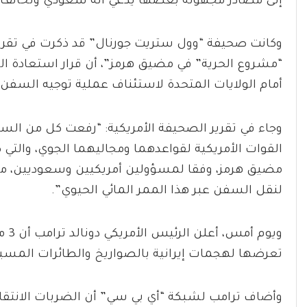
إلى مصادر مجهولة بعضها يدعي أنه سعودي وتخالف مو
وكانت صحيفة “وول ستريت جورنال” قد ذكرت في تقرير 
“مشروع الحرية” في مضيق هرمز”، أن قرار استعادة ال
أمام الولايات المتحدة لاستئناف عملية توجيه السفن
وجاء في تقرير الصحيفة الأمريكية: “رفعت كل من الس
القوات الأمريكية لقواعدهما ومجاليهما الجوي، والتي ك
مضيق هرمز، وفقا لمسؤولين أمريكيين وسعوديين، مما
لنقل السفن عبر هذا الممر المائي الحيوي”.
ويو
تعرضها لهجمات إيرانية بالصواريخ والطائرات المسير
وأضاف ترامب لشبكة “أي بي سي” أن الضربات الانتقا