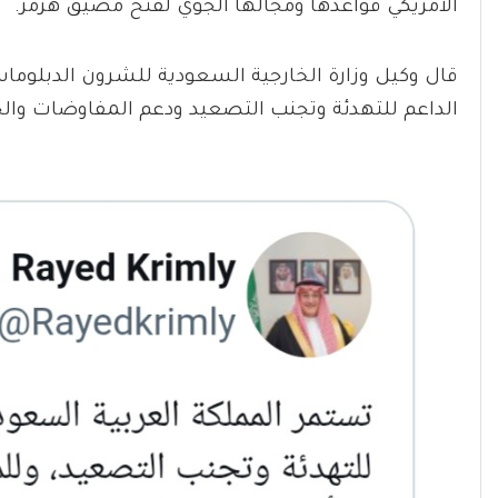
الأمريكي قواعدها ومجالها الجوي لفتح مضيق هرمز.
قال وكيل وزارة الخارجية السعودية للشرون الدبلوما
الداعم للتهدئة وتجنب التصعيد ودعم المفاوضات والج