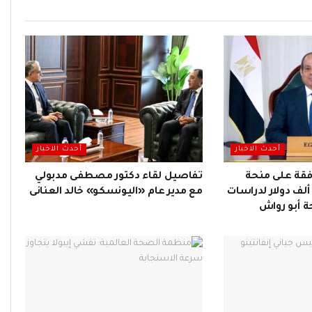
أحدث الاخبار
أحدث الاخبار
فقة على منحة
تفاصيل لقاء دكتور مصطفى مدبولي
فريقية بقيمة 400 ألف دولار لدراسات
مع مدير عام «اليونسكو» خالد العنانى
 أبو رواش