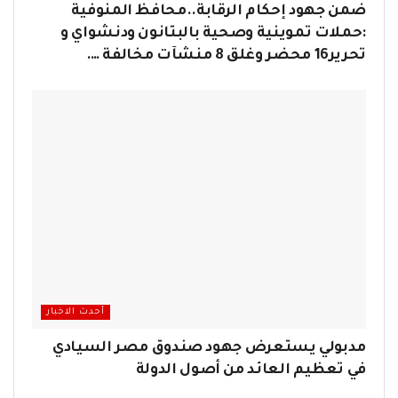
ضمن جهود إحكام الرقابة..محافظ المنوفية
:حملات تموينية وصحية بالبتانون ودنشواي و
تحرير16 محضر وغلق 8 منشآت مخالفة ….
أحدث الاخبار
مدبولي يستعرض جهود صندوق مصر السيادي
في تعظيم العائد من أصول الدولة