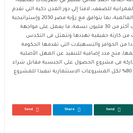
بوقة.أضاف أحمد سامي سليم في تصريحات صحفية،
رانية للضعف، لافتا إلي دور المدن ذكية التي تقدم
جميع الخدمات إلكترونيا وتغطيها شبكة المعلومات العالمية، بما يتوافق مع رؤية مصر 2030 وإستراتيجية
التنمية المستدامة 2052.و اكد أن هذه المدن تستوعب أكثر من 30 مليون نسمة، ما يعمل على مواجهة
ات من كارثة حقيقية تهددها وتتمثل فى التكدس
ا من الحوافز والتسهيلات التى تقدمها الحكومة
ا، منح مدد إضافية للتنفيذ عن المهل الأصلية
اركة فى مشروع الحصول على الجنسية مقابل شراء
عقارات بالدولار الأمريكى، واعتبار الوصول لنسبة إنجاز 80% لكل المشروعات الاستثمارية تنفيذا للمشروع
Send
Share
Send