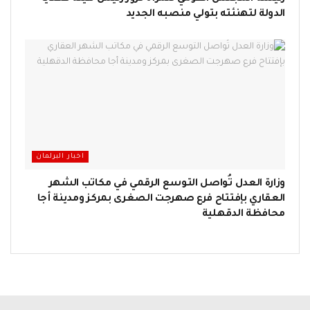
الدولة لتهنئته بتولي منصبه الجديد
اخبار البرلمان
وزارة العدل تُواصل التوسع الرقمي في مكاتب الشهر
العقاري بإفتتاح فرع صهرجت الصغرى بمركز ومدينة أجا
محافظة الدقهلية