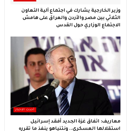
وزير الخارجية يشارك في اجتماع آلية التعاون
الثلاثي بين مصر والأردن والعراق على هامش
الاجتماع الوزاري حول القدس
أحدث الاخبار
معاريف: اتفاق غزة الجديد أفقد إسرائيل
استقلالها العسكري.. ونتنياهو ينفذ ما تقرره