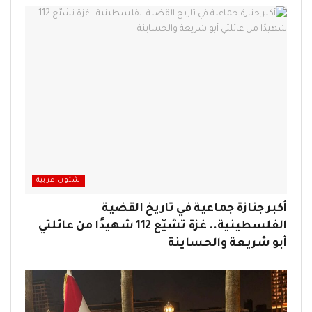
شئون عربية
أكبر جنازة جماعية في تاريخ القضية
الفلسطينية.. غزة تشيّع 112 شهيدًا من عائلتي
أبو شريعة والحساينة