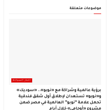
موضوعات متعلقة
اخبار السياحة
برؤية عالمية وشراكة مع «نوبو».. «سوديك»
و«نوبو» تستعدان لإطلاق أول شقق فندقية
تحمل علامة “نوبو” العالمية في مصر ضمن
مشروع «أوجامي» خلال أيام