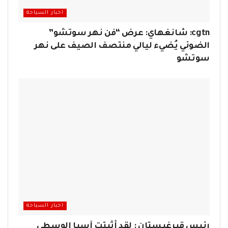
اخبار السياحة
cgtn: شانغهاي: عرض “فن نهر سوتشو”
الضوئي يُضيء ليالي منتصف الصيف على نهر
سوتشو
اخبار السياحة
رئيس قيرغيستان : لقد أثبتت آسيا الوسطى