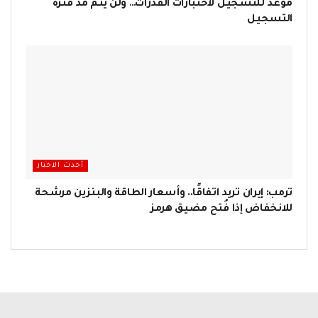
موعد للتسجيل لاختبارات القدرات… ولن يتم مد فترة
التسجيل
أحدث الاخبار
ترمب: إيران تريد اتفاقًا.. وأسعار الطاقة والبنزين مرشحة
للانخفاض إذا فُتح مضيق هرمز