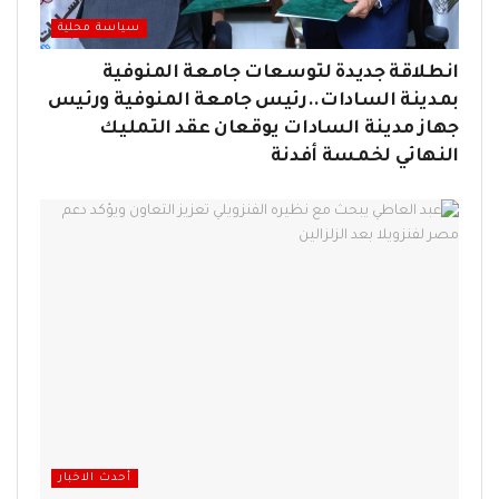
سياسة محلية
انطلاقة جديدة لتوسعات جامعة المنوفية
بمدينة السادات..رئيس جامعة المنوفية ورئيس
جهاز مدينة السادات يوقعان عقد التمليك
النهائي لخمسة أفدنة
أحدث الاخبار