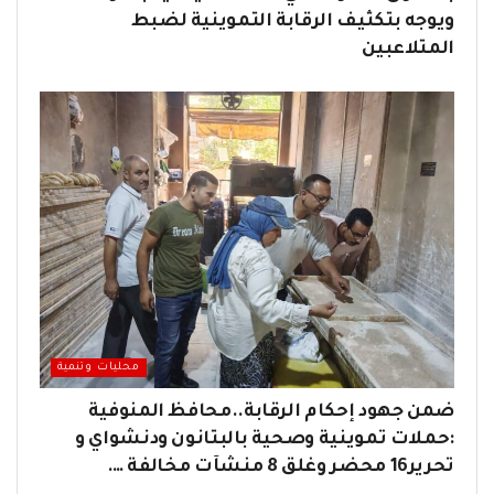
ويوجه بتكثيف الرقابة التموينية لضبط
المتلاعبين
محليات وتنمية
ضمن جهود إحكام الرقابة..محافظ المنوفية
:حملات تموينية وصحية بالبتانون ودنشواي و
تحرير16 محضر وغلق 8 منشآت مخالفة ….