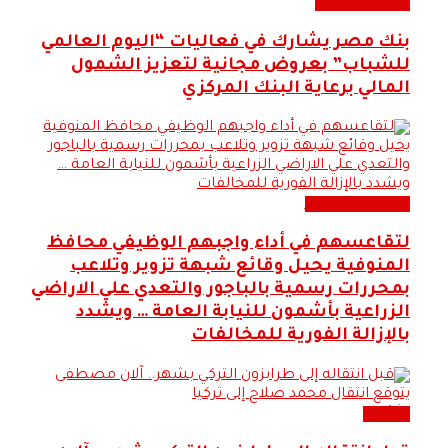
سياسة محلية
بنك مصر يشارك في فعاليات “اليوم العالمي
للشباب” بعروض مجانية لتعزيز الشمول
المالي برعاية البنك المركزي
تحقيقات وتقارير
لتقاعسهم في أداء واجبهم الوظيفي محافظ
المنوفية يحيل وقائع شبهة تزوير وتلاعب
بمحررات رسمية بالباجور والتعدي علي الاراضي
الزراعية بأشمون للنيابة العامة … ويشدد
بالإزالة الفورية للمخالفات
وثائقية