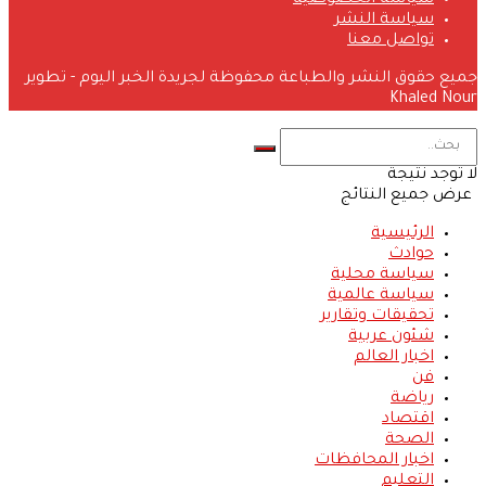
سياسة الخصوصية
سياسة النشر
تواصل معنا
جميع حقوق النشر والطباعة محفوظة لجريدة الخبر اليوم - تطوير
Khaled Nour
لا توجد نتيجة
عرض جميع النتائج
الرئيسية
حوادث
سياسة محلية
سياسة عالمية
تحقيقات وتقارير
شئون عربية
اخبار العالم
فن
رياضة
اقتصاد
الصحة
اخبار المحافظات
التعليم