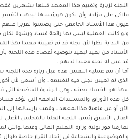
اللجنة لزيارة وتقييم هذا المعهد قبلها بشهرين فقط 
ملاكى على مزاجه وأن يكون هورئيسها ليذهب لتقييم 
عيون هذا الأستاذ الجامعى حتى يضمنوا تقريرا عنهم ل
ولو كانت العملية ليس بها رائحة فساد ورشوة لكان هذ
من البداية نظرا لأن نجله قد تم تعيينه معيدا بهذاالم
الأستاذ من بعيد لبعيد بتوصية أعضاء هذه اللجنة بأن
قد عين له نجله معيدا لديهم ـ
أما أن تتم عملية التعيين هذه قبل زيارة هذه اللجنة ب
الذى تم تعيين نجلى فيه لتقييمه ، وأن أسعى لأن أكون
ـفهذاهو الفساد بعينه ، وهى الرشوة الفاضحة التى قب
كل هذه الأوراق والمستندات الدامغة التى تؤكد فساد
الآن أو عن ماهية هذاالمعهد ــ وقمت بإرسالها إلى الص
العالى الأسبق رئيس اللجنة العليا بالمجلس الأعلى لل
تعارفنا فور تولية وزارة التعليم العالى وقتها ـوالتى
والموضوعية والشجاعة فى إتخاذ القرار خاصة طوال فترة