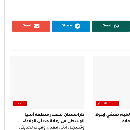
Send
Share
Send
أحدث الاخبار
الصحة
ية: تفشي إيبولا
كازاخستان تتصدر منطقة آسيا
ابة
الوسطى في رعاية حديثي الولادة،
وتسجل أدنى معدل وفيات لحديثي