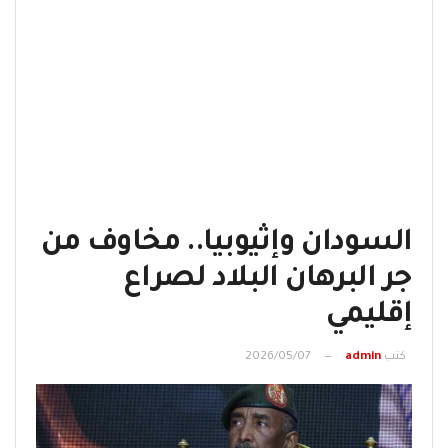
السودان وإثيوبيا.. مخاوف من
جر البرهان البلاد لصراع
إقليمي
كتب
admin
2026/05/07