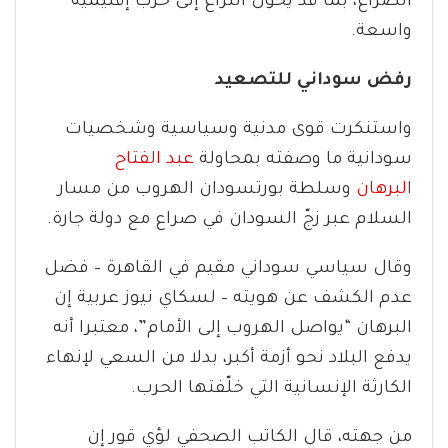
الصراع، بما قد يحوّل النزاع إلى حرب إقليمية
واسعة.
رفض سوداني للتصعيد
واستنكرت قوى مدنية وسياسية وشخصيات
سودانية ما وصفته بمحاولة
عبد الفتاح
البرهان
وسلطة بورتسودان الهروب من مسار
السلام عبر زجّ السودان في صراع مع دولة جارة.
وقال سياسي سوداني مقيم في القاهرة – فضل
عدم الكشف عن هويته – لسكاي نيوز عربية إن
البرهان “يواصل الهروب إلى الأمام”، معتبرا أنه
يدفع البلاد نحو أزمة أكبر، بدلا من السعي لإنهاء
الكارثة الإنسانية التي خلّفتها الحرب.
من جهته، قال الكاتب الصحفي لؤي قور إن