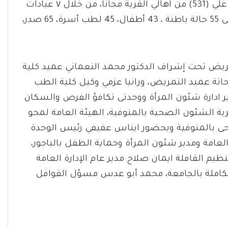
واشار الدكتور صبحي شرف ان القافلة وقعت الكشف علي (531) من اهالي القرية مجانا، من خلال ٧ عيادات
طبية في مختلف التخصصات، حيث وقعت الكشف على 55 حالة باطنة ، 43 أطفال، 45 لطب أسرة، 65 صدر،
مريض تحت إشراف الدكتور محمد النعماني عميد كلية
اتة عميد التمريض، ورانيا عزمي وكيل كلية الطب
ر ادارة شئون المرأة ووحدتى تكافؤ الفرص والسكان
ة الشئون الصحية بالمنوفية، الهيئة العامة لمحو
صحى بالمنوفية وبحضور ايناس عفيفي رئيس الوحدة
لعامة ومدير شئون المرأة وحماية الطفل بالباجور،
ظيم القافلة ايمان صلاح مدير عام الإدارة العامة
لمتكاملة بالجامعة، محمد أبو عدس مسؤل القوافل