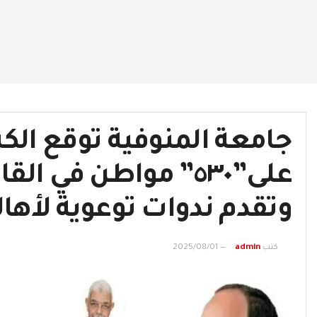
جامعة المنوفية توقع ال
على”٥٣٠” مواطن في 
وتقدم ندوات توعوية لأهال
كتب
admin
2025/08/01