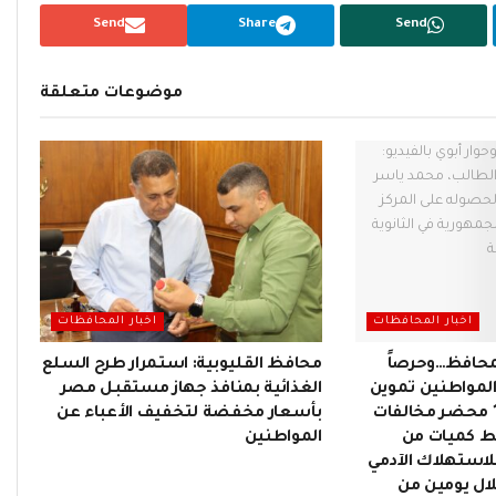
Send
Share
Send
موضوعات متعلقة
اخبار المحافظات
اخبار المحافظات
لمحافظ…وحرصاً
محافظ القليوبية: استمرار طرح السلع
لمواطنين تموين
الغذائية بمنافذ جهاز مستقبل مصر
المنوفية : تحرير 199 محضر مخالفات
بأسعار مخفضة لتخفيف الأعباء عن
ط كميات من
المواطنين
لاستهلاك الآدمي
ال يومين من