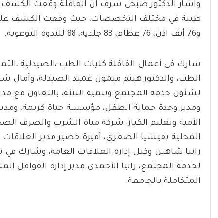
و76 أنف اذن، 76 عظام، 83 جلدية، 88 للندوة التوعوية.
شارك في أعمال القافلة كليات الطب ،الصيدلية ،الت
الطب، والدكتور هيثم ميمون عميد الصيدلة، وآمال شح
لشئون خدمة المجتمع وتنمية البيئة، بالتعاون مع مدي
ومدير وحدة حماية الطفل، مؤسسة حياة كريمة، ومديري
الأمية وتعليم الكبار، شركة مياة الشرب والصرف ال
المحلية بفيشيا الصغري، أميرة خضير مدير العلاقات ا
رانيا شاهين وكيل إدارة العلاقات العامة، وشارك في تن
لخدمة المجتمع، رانيا الأحمدي مدير إدارة القوافل ا
المتكاملة بالجامعة.