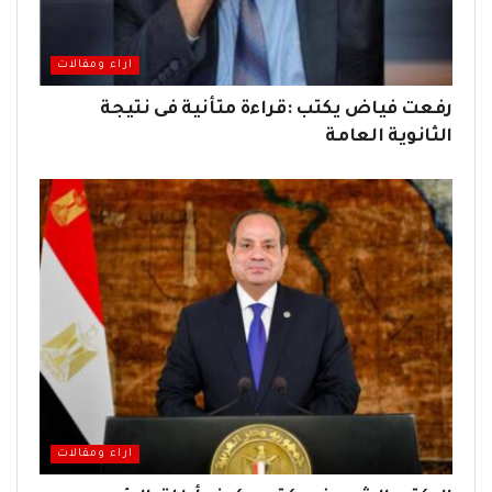
اراء ومقالات
رفعت فياض يكتب :قراءة متأنية فى نتيجة
الثانوية العامة
اراء ومقالات