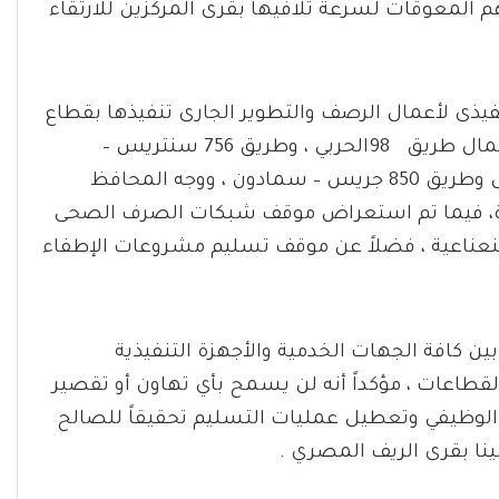
م المعوقات لسرعة تلافيها بقرى المركزين للارتقاء
فيذى لأعمال الرصف والتطوير الجارى تنفيذها بقطاع
الطرق بنطاق مركزى أشمون والشهداء، ومنها إستكمال طريق 98الحربي ، وطريق 756 سنتريس –
الفرعونية وطريق 16من مزلقان العراقية وحتى عمروس وطريق 850 جريس – سمادون ، ووجه المحافظ
مرة، فيما تم استعراض موقف شبكات الصرف الصحى
عناعية ، فضلاً عن موقف تسليم مشروعات الإطفاء
ن كافة الجهات الخدمية والأجهزة التنفيذية
قطاعات ، مؤكداً أنه لن يسمح بأي تهاون أو تقصير
 الوظيفي وتعطيل عمليات التسليم تحقيقاً للصالح
ينا بقرى الريف المصري .