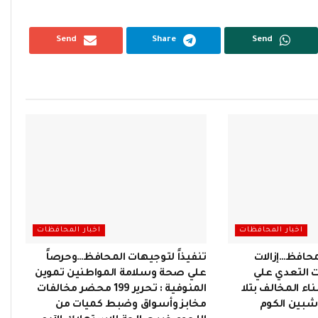
Send
Share
Send
اخبار المحافظات
اخبار المحافظات
محافظ…إزالات
تنفيذاً لتوجيهات المحافظ…وحرصاً
ت التعدي علي
علي صحة وسلامة المواطنين تموين
بناء المخالف بتلا
المنوفية : تحرير 199 محضر مخالفات
شبين الكوم
مخابز وأسواق وضبط كميات من