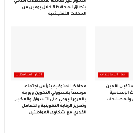
اللحوم غير صالحة للاستهلاك الآدمي
بنطاق المحافظة خلال يومين من
الحملات التفتيشية
اخبار المحافظات
اخبار المحافظات
تقبل الأمين
محافظ المنوفية يترأس اجتماعا
 الإسلامية
موسعاً بمسؤولي التموين ويوجه
ي والمصالحات
بـالمرور اليومي على الأسواق والمخابز
وتعزيز الرقابة التموينية والتعامل
الفوري مع شكاوى المواطنين