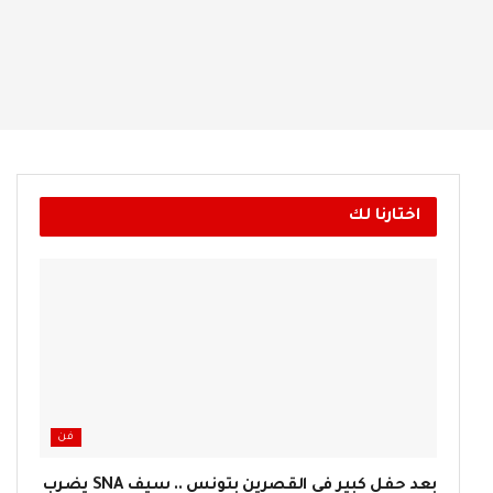
اختارنا لك
فن
بعد حفل كبير في القصرين بتونس .. سيف SNA يضرب