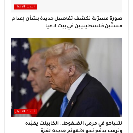
أحدث الاخبار
صورة مسرّبة تكشف تفاصيل جديدة بشأن إعدام
مسنَّين فلسطينيين في بيت لاهيا
أحدث الاخبار
نتنياهو في مرمى الضغوط.. الكابينت يقيّده
وترمب يدفع نحو «نموذج جديد» لغزة