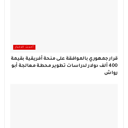
أحدث الاخبار
قرار جمهوري بالموافقة على منحة أفريقية بقيمة
400 ألف دولار لدراسات تطوير محطة معالجة أبو
رواش