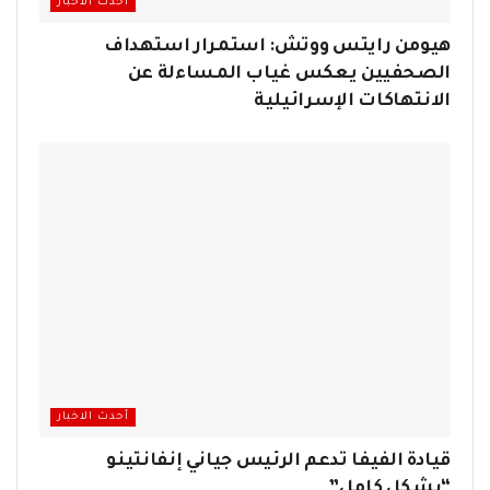
أحدث الاخبار
هيومن رايتس ووتش: استمرار استهداف
الصحفيين يعكس غياب المساءلة عن
الانتهاكات الإسرائيلية
أحدث الاخبار
قيادة الفيفا تدعم الرئيس جياني إنفانتينو
“بشكل كامل”