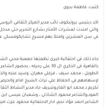
كتبت: فاطمة بدوى
اكد دينيس برونيكوف نائب مدير المركز الثقافي الروسي
والتي امتدت لعشرات الأمتار بشارع التحرير حتي مد
في سن العشرين وامتلأ بهم مسرح تشايكوفسكي عن 
جاء ذلك في احتفالية كبرى نظمتها جمعية محبي الشيخ
بالقاهرة في الذكري ال 30 علي رحيله 
الطويل ، محمد سيف ، فرغلي مهران، وسيد عنبه وا
لإسهامهم في الحفاظ علي تراث الشيخ امام والحرص عل
تكريم د.محمد ابو الغار،وشريف جاد مدير النشاط الثقاف
العود،والشاعر محمود الشاذلي ، وشعبان عيسى ابن
الشاعر احمد فؤاد نجم، ادار الاحتفالية محمود عزت امي