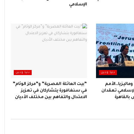
الإسلامي
دنيا ودين
دنيا ودين
ماليزيا…الأمم
“بيت العائلة المصرية” و”مركز الوئام”
الإسلامي تعقدان
في سنغافورة يتشاركان في تعزيز
بالقاهرة
الاعتدال والتفاهم بين مختلف الأديان