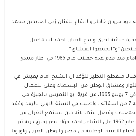
عود مروان خاطر والايقاع للفنان زين العابدين محمد
قرة غنائية اخرى وابدع الفنان احمد اسماعيل
فلاحين”و”اتجمعوا العشاق”.
واشار برونيكوف الي ان جمهور موسكو يعرف الشيخ امام منذ قدم عدة حفلات عام 1985 في اطار منتدى
قبالا منقطع النظير لتؤكد ان الشيخ امام يعيش في
 الثوار وعشاق الوطن من البسطاء وغنى للعمال
والفلاحين وفلسطين ، وهو مواليد 2 يوليو 1918 ورحل في 7 يونيو 1995، من قرية ابو النمرس بالجيزة من
اسرة فقيرة، وكان اول من يعيش من الذكور ومات قبله 7 من اشقائه ، واصيب في السنة الاولي بالرمد وفقد
لجمعيات وفصل منها لانه كان يستمع للقران من
الاذاعة وكانوا يعتبرون ذلك بدعة ، وتعرف الشيخ امام عام 1962 علي الشاعر احمد فؤاد نجم رفيق دربه ثم
احياء الاغنية الوطنية في مصر والوطن العربي واوروبا