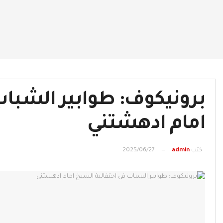
برونيكوف: طوابير الشباب
امام ادهشتني
كتب
admin
2025/06/27