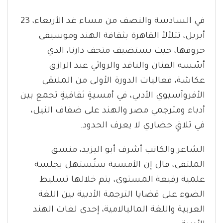
في السادسة والنصف من مساء غد الأربعاء، 23
أبريل، تتلألأ القاهرة بثقافة الهند وموسيقى
حروفها، حيث يستضيف متحف دارنا، الذي
أسّسه الفنان والناقد والروائي عبد الرازق
عكاشة، فعاليات الدورة الأولى من الملتقى
الأفروآسيوي الأدبي، في أمسيةٍ ثقافيةٍ تجمع بين
أدباء ومترجمي مصر والهند على ضفاف النيل،
في تلاقٍ حضاري لا يعرف الحدود.
الشاعر والكاتب أشرف أبو اليزيد، منسق
الملتقى، قال إن الأمسية ستُستهل بجلسة
علمية رفيعة المستوى، يتم خلالها تسليط
الضوء على قضايا الترجمة الأدبية بين اللغة
العربية واللغة الماليالامية، إحدى لغات الهند