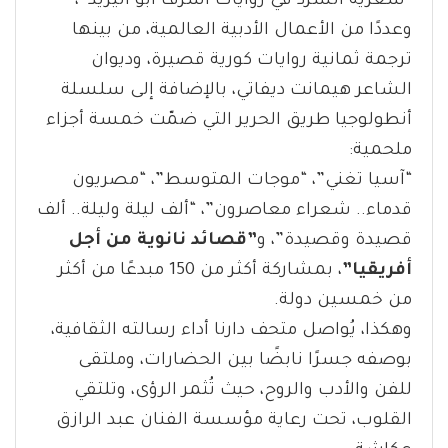
“شعرية السرد في روايات أشرف أبو اليزيد”،
وعددًا من الأعمال الأدبية العالمية، من بينها
ترجمة ثمانية روايات كورية قصيرة، وديوان
الشاعر هيمانت ديفاتي، بالإضافة إلى سلسلة
أنطولوجيا طريق الحرير التي ضمّت خمسة أجزاء
ملحمية:
“آسيا تغني”، “موجات المتوسط”، “مصريون
قدماء.. شعراء معاصرون”، “ألف ليلة وليلة.. ألف
قصيدة وقصيدة”، و
”قصائد نانوية من أجل
أفريقيا”
، بمشاركة أكثر من 150 مبدعًا من أكثر
من خمسين دولة.
وهكذا، يُواصل متحف دارنا أداء رسالته الثقافية،
بوصفه جسرًا نابضًا بين الحضارات، وملتقى
للفن والأدب والروح، حيث تُثمر الرؤى، وتلتقي
القلوب، تحت رعاية مؤسسة الفنان عبد الرازق