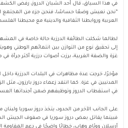
في هذا السياق، قال أحد الشبان الدروز، رفض الكشف
“نحن نعيش وضعًا حساسًا، فنحن جزء من المجتمع الإسر
العربية وروابطنا الثقافية والدينية مع محيطنا الفلسط
لطالما شكلت الطائفة الدرزية حالة خاصة في المش
إلى تحقيق نوع من التوازن بين انتمائهم الوطني وهويت
غزة والضفة الغربية، برزت أصوات درزية أكثر جرأة في
مؤخرًا، خرجت عدة مظاهرات في البلدات الدرزية داخل 
المدنيين في غزة. كما انتقد زعماء دروز بارزون، مثل الز
في استقطاب الدروز وتوظيفهم ضمن أجنداتها العسك
على الجانب الآخر من الحدود، يتخذ دروز سوريا ولبنان 
فبينما يقاتل بعض دروز سوريا في صفوف الجيش السو
أرسلان ووئام وهاب، خطابًا واضحًا في دعم المقاومة 