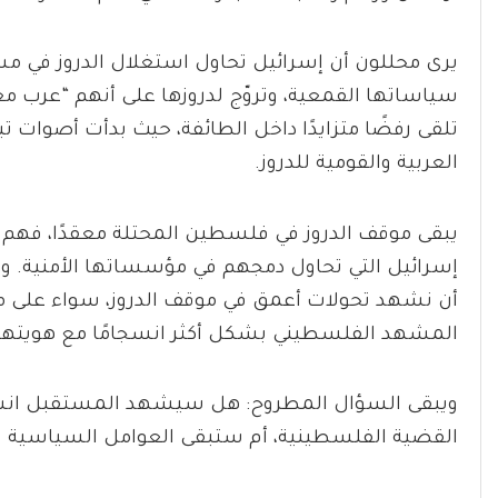
يرى محللون أن إسرائيل تحاول استغلال الدروز في مش
سياساتها القمعية، وتروّج لدروزها على أنهم “عرب م
تلقى رفضًا متزايدًا داخل الطائفة، حيث بدأت أصوات ت
العربية والقومية للدروز.
يبقى موقف الدروز في فلسطين المحتلة معقدًا، فهم
إسرائيل التي تحاول دمجهم في مؤسساتها الأمنية. وم
أن نشهد تحولات أعمق في موقف الدروز، سواء على مس
المشهد الفلسطيني بشكل أكثر انسجامًا مع هويتهم 
ويبقى السؤال المطروح: هل سيشهد المستقبل انشقا
القضية الفلسطينية، أم ستبقى العوامل السياسية و