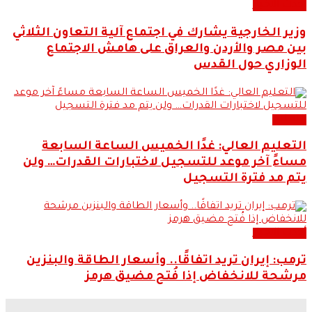
أحدث الاخبار
وزير الخارجية يشارك في اجتماع آلية التعاون الثلاثي
بين مصر والأردن والعراق على هامش الاجتماع
الوزاري حول القدس
التعليم
التعليم العالي: غدًا الخميس الساعة السابعة
مساءً آخر موعد للتسجيل لاختبارات القدرات… ولن
يتم مد فترة التسجيل
أحدث الاخبار
ترمب: إيران تريد اتفاقًا.. وأسعار الطاقة والبنزين
مرشحة للانخفاض إذا فُتح مضيق هرمز