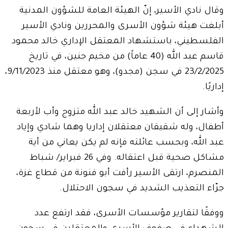
وقال نادي الأسير، إنّ الهيئة العامة للشؤون المدنية
أبلغت هيئة شؤون الأسرى والمحررين ونادي الأسير
الفلسطيني، باستشهاد المعتقل الإداري خالد محمود
قاسم عبد الله (40 عاماً) من مخيم جنين، في تاريخ
23/2/2025 في سجن (مجدو)، وهو معتقل منذ 9/11/2023،
إداريًا.
وأشار إلى أن الشهيد خالد عبد الله متزوج وأب لأربعة
أطفال، وله شقيقان معتقلان إداريا وهما شادي وإياد
عبد الله، وبحسب عائلته فإنه لم يكن يعاني من أية
مشاكل صحية قبل اعتقاله. وفي 26 فبراير/ شباط
المنصرم، ارتقى الأسير رأفت أبو فنونة من قطاع غزة،
جرّاء التعذيب الشديد في سجون الاحتلال.
ووفقًا لتقارير مؤسسات الأسرى، فقد ارتفع عدد