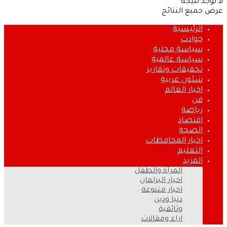
لا توجد نتيجة
عرض جميع النتائج
الرئيسية
حوادث
سياسة محلية
سياسة عالمية
تحقيقات وتقارير
شئون عربية
اخبار العالم
فن
رياضة
اقتصاد
الصحة
اخبار المحافظات
التعليم
المزيد
المرأة والطفل
اخبار البرلمان
اخبار متنوعة
دنيا ودين
وثائقية
اراء ومقالات