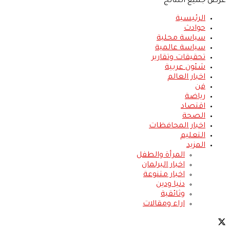
عرض جميع النتائج
الرئيسية
حوادث
سياسة محلية
سياسة عالمية
تحقيقات وتقارير
شئون عربية
اخبار العالم
فن
رياضة
اقتصاد
الصحة
اخبار المحافظات
التعليم
المزيد
المرأة والطفل
اخبار البرلمان
اخبار متنوعة
دنيا ودين
وثائقية
اراء ومقالات