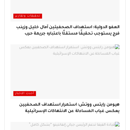
تحقيقات وتقارير
العفو الدولية: استهداف الصحفيتين آمال خليل وزينب
فرج يستوجب تحقيقًا مستقلًا باعتباره جريمة حرب
أحدث الاخبار
هيومن رايتس ووتش: استمرار استهداف الصحفيين
يعكس غياب المساءلة عن الانتهاكات الإسرائيلية