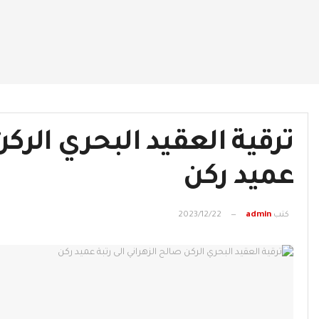
‏ترقية العقيد البحري الركن
عميد ركن
كتب
admin
2023/12/22