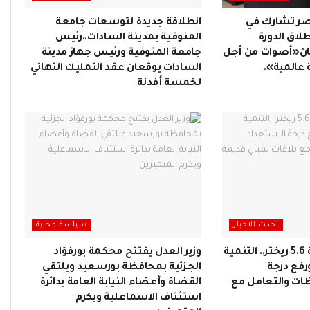
صر تشارك في
انطلاقة جديدة لتوسعات جامعة
لاق الدورة
المنوفية بمدينة السادات..رئيس
ن«أصوات من أجل
جامعة المنوفية ورئيس جهاز مدينة
عالمية».
السادات يوقعان عقد التمليك النهائي
لخمسة أفدنة
أحدث الاخبار
سياسة محلية
بعد هزة أرضية بقوة 5.6 ريختر.. التنمية
وزير العدل يفتتح محكمة بورفؤاد
ورفع درجة
الجزئية بمحافظة بورسعيد ويلتقي
ظات والتعامل مع
القضاة وأعضاء النيابة العامة بدائرة
استئناف الاسماعلية ويكرم