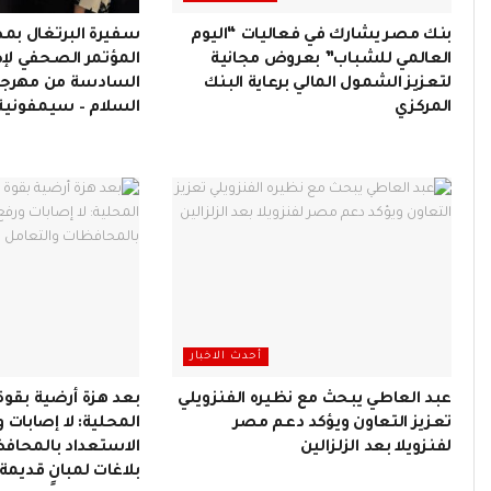
بنك مصر يشارك في فعاليات “اليوم
سفيرة البرتغال بم
العالمي للشباب” بعروض مجانية
المؤتمر الصحفي لإط
لتعزيز الشمول المالي برعاية البنك
السادسة من مهرجا
المركزي
السلام – سيمفونية 
أحدث الاخبار
عبد العاطي يبحث مع نظيره الفنزويلي
تعزيز التعاون ويؤكد دعم مصر
المحلية: لا إصابات 
لفنزويلا بعد الزلزالين
الاستعداد بالمحاف
بلاغات لمبانٍ قديمة