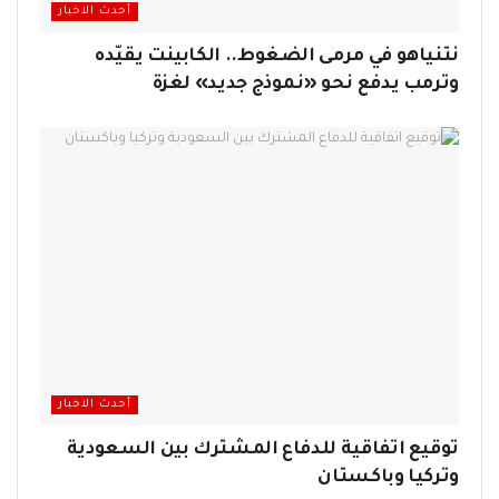
أحدث الاخبار
نتنياهو في مرمى الضغوط.. الكابينت يقيّده
وترمب يدفع نحو «نموذج جديد» لغزة
أحدث الاخبار
توقيع اتفاقية للدفاع المشترك بين السعودية
وتركيا وباكستان