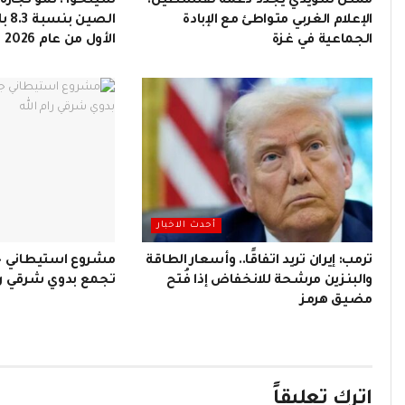
ممثل سويدي يجدد دعمه لفلسطين:
شينخوا : نمو تجارة
الإعلام الغربي متواطئ مع الإبادة
الص
الجماعية في غزة
الأول من عام 2026
أحدث الاخبار
ترمب: إيران تريد اتفاقًا.. وأسعار الطاقة
مشروع استيطاني ج
والبنزين مرشحة للانخفاض إذا فُتح
تجمع بدوي شرقي رام
مضيق هرمز
اترك تعليقاً