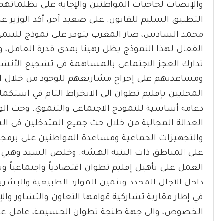
والإنصات لحاجيات المواطنين والإجابة على تظلماته
التطبيق السليم للقانون. على صعيد آخر، أكد الوزير ع
محمد السادس، صار المغرب يتوفر على نموذج للتنمية ا
الفعال لهذا النموذج يظل رهينا بمدى قدرة العامل، 
تدارك العجز الاجتماعي بالمساهمة في تشجيع الأنشط
ومساعدتهم على إخراج مشاريعهم للوجود من خلال التح
المحليين بإقليم تطوان الى الانخراط التام في استكما
دعامة أساسية للنموذج الاجتماعي والتنموي. وحث الو
العدالة المجالية من خلال حث جميع المتدخلين في الشأن
والتجهيزات الجماعية ومساعدة المواطنين على برمجة 
على المناطق ذات البنية الهشة. وخلص السيد وهبي إل
العمل على تأهيل إقليم تطوان اقتصادياً واجتماعياً و
داخل الآجال المحدد وتثمين الموارد الطبيعية والبشري
في إطار مقاربة تشاركية قوامها التعاون والتشاور و
الخصوص، والي جهة طنجة تطوان الحسيمة، عامل عم