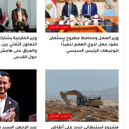
أحدث الاخبار
وزير العمل ومحافظ مطروح يسلّمان
وزير الخارجية يشارك
عقود عمل لذوي الهمم تنفيذًا
التعاون الثلاثي بين 
لتوجيهات الرئيس السيسي
والعراق على هامش ا
حول القدس
أحدث الاخبار
مشروع استيطاني جديد على أنقاض
عبد الرحمن السيد يف