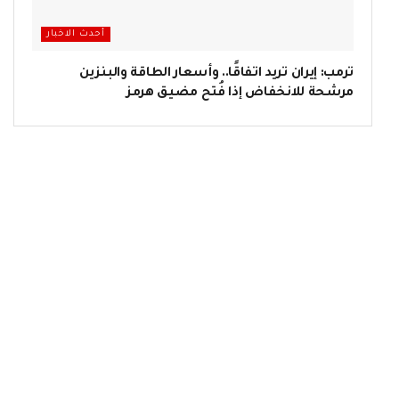
أحدث الاخبار
ترمب: إيران تريد اتفاقًا.. وأسعار الطاقة والبنزين
مرشحة للانخفاض إذا فُتح مضيق هرمز