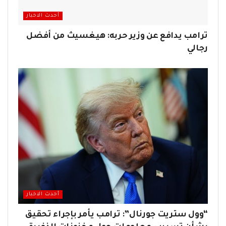
أحدث الاخبار
ترامب يدافع عن وزير حربه: هيغسيث من أفضل
رجالي
أحدث الاخبار
“وول ستريت جورنال”: ترامب يأمر بإجراء تحقيق