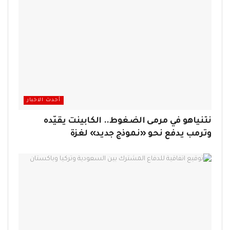
أحدث الاخبار
نتنياهو في مرمى الضغوط.. الكابينت يقيّده
وترمب يدفع نحو «نموذج جديد» لغزة