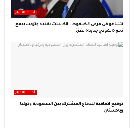
أحدث الاخبار
نتنياهو في مرمى الضغوط.. الكابينت يقيّده وترمب يدفع
نحو «نموذج جديد» لغزة
أحدث الاخبار
توقيع اتفاقية للدفاع المشترك بين السعودية وتركيا
وباكستان