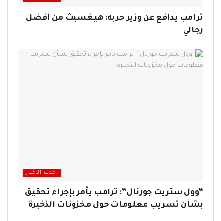
ترامب يدافع عن وزير حربه: هيغسيث من أفضل
رجالي
أحدث الاخبار
“وول ستريت جورنال”: ترامب يأمر بإجراء تحقيق
بشأن تسريب معلومات حول مخزونات الذخيرة