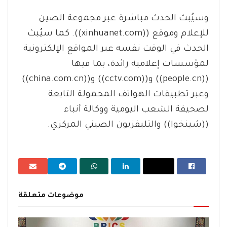
وسيُبث الحدث مباشرة عبر مجموعة الصين
للإعلام وموقع ((xinhuanet.com)). كما سيُبث
الحدث في الوقت نفسه عبر المواقع الإلكترونية
لمؤسسات إعلامية رائدة، بما فيها
((people.cn)) و((cctv.com)) و((china.com.cn))
وعبر تطبيقات الهواتف المحمولة التابعة
لصحيفة الشعب اليومية ووكالة أنباء
((شينخوا)) والتليفزيون الصيني المركزي.
موضوعات متعلقة