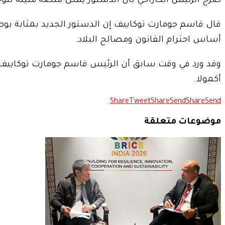
صرح الرئيس الكازاخي بأن الدستور يمثل منصة متينة للوحد
قال قاسم جومارت توكاييف إن الدستور الجديد بمثابة بوصل
أساس احترام القانون ومصالح البلاد.
وقد ورد في وقت سابق أن الرئيس قاسم جومارت توكاييف
أكمولا.
Share
Tweet
Share
Send
Share
Send
موضوعات متعلقة