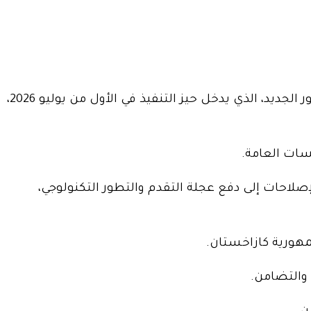
قال الرئيس الكازاخي، في كلمته أمام التجمع الدولي الثاني عشر للشباب العسكري والوطني “أيبين 2026″، إن الدستور الجديد، الذي يدخل حيز التنفيذ في الأول من يوليو 2026،
سات العامة.
صلاحات إلى دفع عجلة التقدم والتطور التكنولوجي،
مهورية كازاخستان.
 والتضامن.