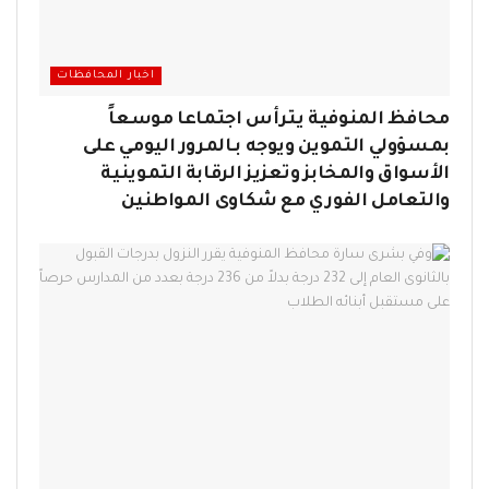
اخبار المحافظات
محافظ المنوفية يترأس اجتماعا موسعاً
بمسؤولي التموين ويوجه بـالمرور اليومي على
الأسواق والمخابز وتعزيز الرقابة التموينية
والتعامل الفوري مع شكاوى المواطنين