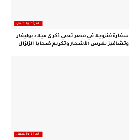
المرأة والطفل
سفارة فنزويلا في مصر تحيي ذكرى ميلاد بوليفار
وتشافيز بغرس الأشجار وتكريم ضحايا الزلزال
المرأة والطفل