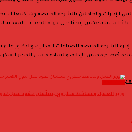
ق مع توجهات الدولة نحو تطوير شركات قطاع الأعمال وتعظ
س الإدارات والعاملين بالشركة القابضة وشركاتها التابعة 
اء بالأداء، بما ينعكس إيجابًا على جودة الخدمات المقد
رة الشركة القابضة للصناعات الغذائية، والدكتور علاء ن
سادة أعضاء مجلس الإدارة، والسادة ممثلي الجهاز المركزي
أحدث الاخبار
قة
وزير العمل ومحافظ مطروح يسلّمان عقود عمل لذوي