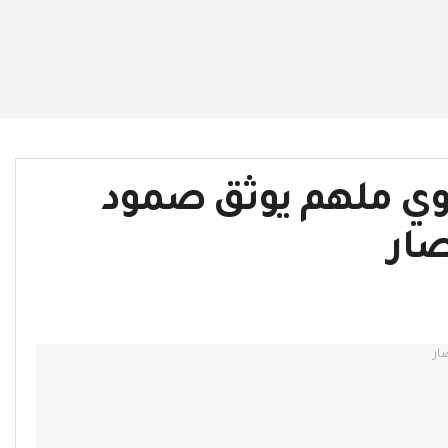
وي ملهم يوثق صمود
صار