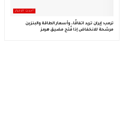
أحدث الاخبار
ترمب: إيران تريد اتفاقًا.. وأسعار الطاقة والبنزين
مرشحة للانخفاض إذا فُتح مضيق هرمز