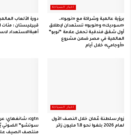
اخبار السياحة
برؤية عالمية وشراكة مع «نوبو»..
«سوديك» و«نوبو» تستعدان لإطلاق
قيرغيستان : مئات 
أول شقق فندقية تحمل علامة “نوبو”
أهبةالاستعداد لاست
العالمية في مصر ضمن مشروع
«أوجامي» خلال أيام
اخبار السياحة
زوار سلطنة عُمان خلال النصف الأول
cgtn: شانغهاي: 
لعام 2026 بلغوا نحو 1.8 مليون زائر
سوتشو” الضوئي يُ
منتصف الصيف على