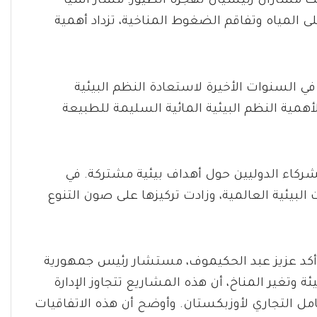
ذلك مساران رئيسيان لهجرة الطيور: مسار آسيا
ى المياه وتفاقم الضغوط المناخية، تزداد أهمية
في السنوات الأخيرة لاستعادة النظم البيئية
لأهمية النظم البيئية المائية السليمة للطبيعة
الشركاء الدوليين حول أهداف بيئية مشتركة. في
البيئية العالمية، وزادت تركيزها على صون التنوع
ل افتتاح معرض إيكو إكسبو آسيا الوسطى 2026، أكد عزيز عبد الحكيموف، مستشار رئيس جمهورية
ة وتغير المناخ، أن هذه المشاريع تتجاوز الإدارة
امل التجاري لأوزبكستان. وأوضح أن هذه الاتفاقيات