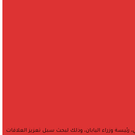
ي والمصريين بالخارج، يوم الأربعاء ٣ يونيو، ب ساناي تاكاييتشي، رئيسة وزراء اليابان، وذلك لبحث سبل تعزيز العلاقات