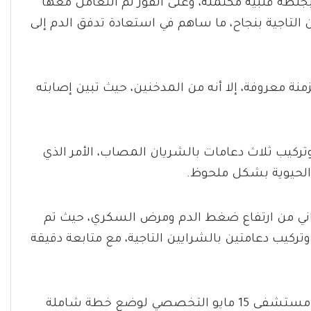
ة قلبية مكتملة، وعلى الفور تم التعامل معها
التاجية بنجاح، ما ساهم في استعادة تدفق الدم إلى
منة معروفة، إلا أنه من المدخنين، حيث تبين إصابته
وتركيب ثلاث دعامات بالشريان المصاب، الأمر الذي
الحيوية بشكل ملحوظ.
عاني من ارتفاع ضغط الدم ومرض السكري، حيث تم
ركيب دعامتين بالشرايين التاجية، مع متابعة دقيقة
ويؤكد هذا الإنجاز الطبي حجم الجهود التي بذلتها إدارة مستشفى 15 مايو التخصصي لوضع خطة شاملة