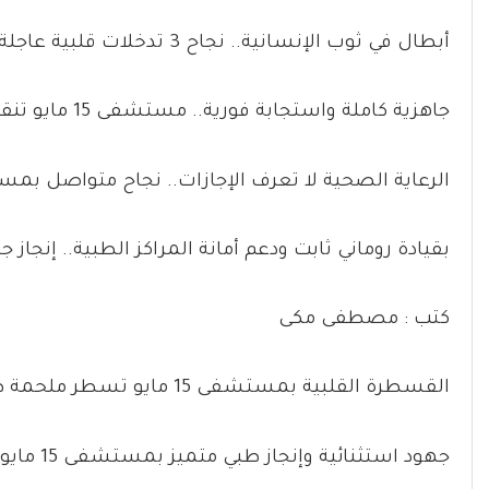
أبطال في ثوب الإنسانية.. نجاح 3 تدخلات قلبية عاجلة بمستشفى 15 مايو التخصصي
جاهزية كاملة واستجابة فورية.. مستشفى 15 مايو تنقذ مرضى جلطات القلب خلال العيد
الرعاية الصحية لا تعرف الإجازات.. نجاح متواصل بمستشفى 15 مايو
بقيادة روماني ثابت ودعم أمانة المراكز الطبية.. إنجاز 
كتب : مصطفى مكى
القسطرة القلبية بمستشفى 15 مايو تسطر ملحمة طبية جديدة في أيام عيد الأضحى
جهود استثنائية وإنجاز طبي متميز بمستشفى 15 مايو التخصصي خلال إجازة العيد