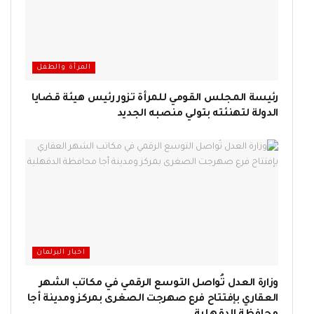
المرأة والطفل
رئيسة المجلس القومي للمرأة تزور رئيس هيئة قضايا
الدولة لتهنئته بتولي منصبه الجديد
اخبار البرلمان
وزارة العدل تُواصل التوسع الرقمي في مكاتب الشهر
العقاري بإفتتاح فرع صهرجت الصغرى بمركز ومدينة أجا