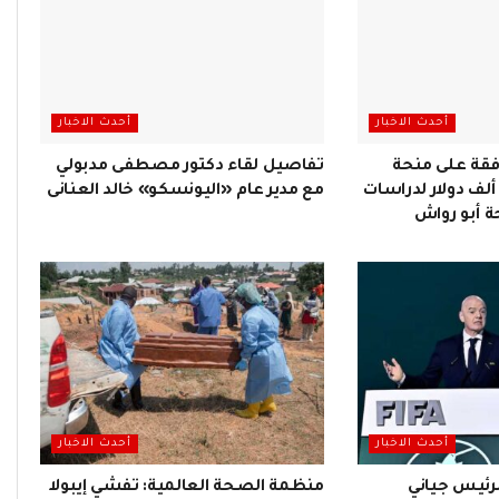
أحدث الاخبار
أحدث الاخبار
فقة على منحة
تفاصيل لقاء دكتور مصطفى مدبولي
فريقية بقيمة 400 ألف دولار لدراسات
مع مدير عام «اليونسكو» خالد العنانى
 أبو رواش
أحدث الاخبار
أحدث الاخبار
لرئيس جياني
منظمة الصحة العالمية: تفشي إيبولا