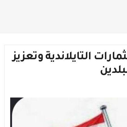
رات التايلاندية وتعزيز
بلدين