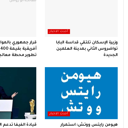
أحدث الاخبار
وزيرة الإسكان تلتقي قداسة البابا
قرار جمهوري بالموا
تواضروس الثاني بمدينة العلمين
أ
الجديدة
تطوير محطة معالجة
أحدث الاخبار
هيومن رايتس ووتش: استمرار
قيادة الفيفا تدعم ا