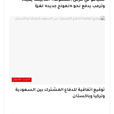
نتنياهو في مرمى الضغوط.. الكابينت يقيّده
وترمب يدفع نحو «نموذج جديد» لغزة
أحدث الاخبار
توقيع اتفاقية للدفاع المشترك بين السعودية
وتركيا وباكستان