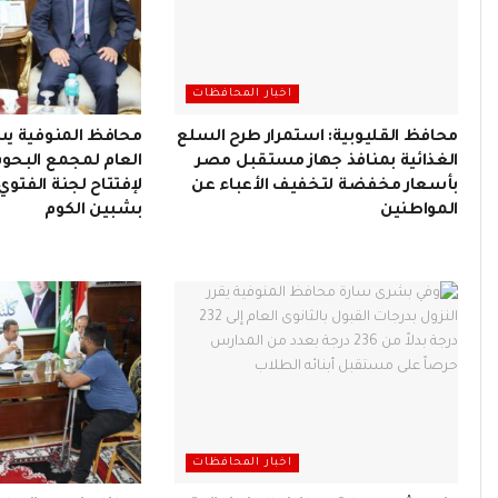
اخبار المحافظات
محافظ القليوبية: استمرار طرح السلع
محافظ المنوفية يس
الغذائية بمنافذ جهاز مستقبل مصر
العام لمجمع البحوث
بأسعار مخفضة لتخفيف الأعباء عن
لإفتتاح لجنة الفتو
المواطنين
بشبين الكوم
اخبار المحافظات